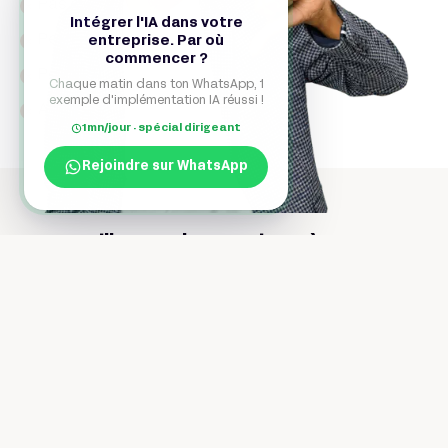
Pas de version mobile native
Intégrer l'IA dans votre
entreprise. Par où
Peu d’intégrations avancées
commencer ?
Personnalisation des modèles limitée
Chaque matin dans ton WhatsApp, 1
exemple d'implémentation IA réussi !
Analytics peu poussées
1mn/jour · spécial dirigeant
Rejoindre sur WhatsApp
Les meilleurs alternatives à Ksaar
Les meilleurs outils pour
No items found.