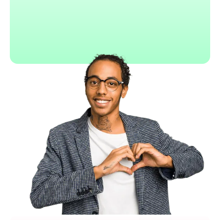
Ksaar
CRM, devis et facturation unifiés
Prise en main très rapide
Automatisations intégrées
Tarification abordable
Idéal TPE et freelances