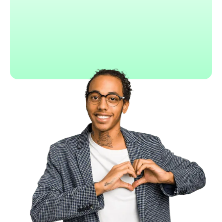
Docusign
Signature légale certifiée
Intégration avec CRM & ERP
Audit trail automatique
App mobile intuitive
Conforme RGPD & eIDAS