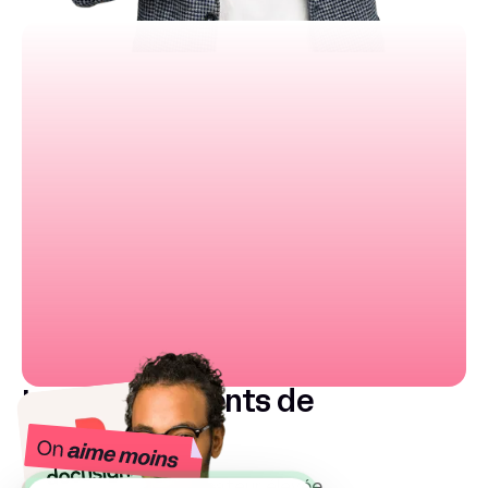
Les inconvénients de
Docusign
Tarification par utilisateur élevée