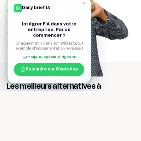
×
Daily brief IA
Interface uniquement en anglais
Limites en personnalisation d’UI
Intégrer l'IA dans votre
entreprise. Par où
Fonctions avancées → plan entreprise
commencer ?
Chaque matin dans ton WhatsApp, 1
Support client parfois lent
exemple d'implémentation IA réussi !
1mn/jour · spécial dirigeant
Rejoindre sur WhatsApp
Les meilleurs alternatives à
Docusign
Les meilleurs outils pour Signer vos documents