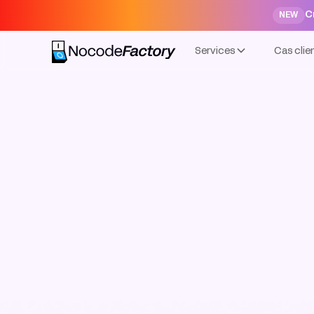
C
NEW
Services
Cas clie