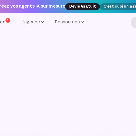
réez vos agents IA sur mesure
Devis Gratuit
C'est quoi un ag
1
nts
L'agence
Ressources