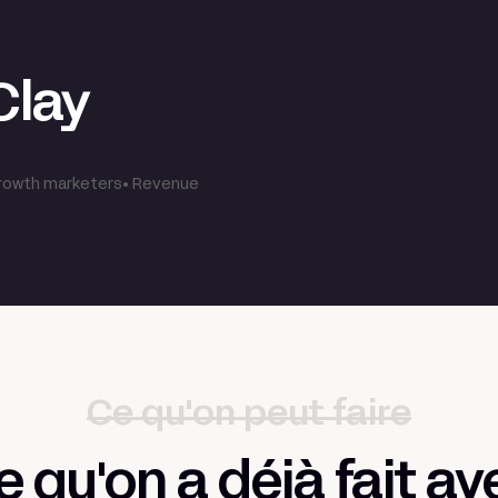
Clay
rowth marketers• Revenue
Ce qu'on peut faire
e qu'on a déjà fait av