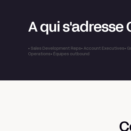
A qui s'adresse 
• Sales Development Reps• Account Executives• G
Operations• Équipes outbound
Clay
Automatiser vos tâches
Type d'outil
répétitives
C