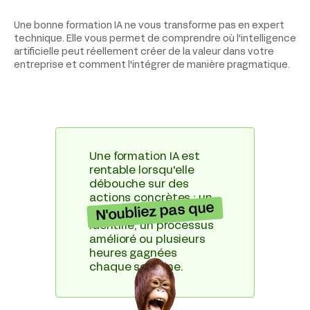
Une bonne formation IA ne vous transforme pas en expert
technique. Elle vous permet de comprendre où l'intelligence
artificielle peut réellement créer de la valeur dans votre
entreprise et comment l'intégrer de manière pragmatique.
Une formation IA est
rentable lorsqu'elle
débouche sur des
actions concrètes : un
N'oubliez pas que
premier cas d'usage
identifié, un processus
amélioré ou plusieurs
heures gagnées
chaque semaine.