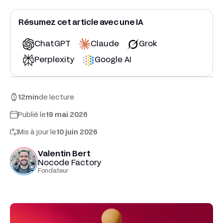
Résumez cet article avec une IA
ChatGPT
Claude
Grok
Perplexity
Google AI
12
min
de lecture
Publié le
19 mai 2026
Mis à jour le
10 juin 2026
Valentin Bert
Nocode Factory
Fondateur