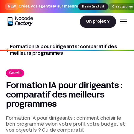
NEW
Créez vos agents IA sur mesure
Devis Gratuit
C'est quoi un
Un projet ?
Formation IA pour dirigeants : comparatif des
Nocodefactory
Growth
meilleurs programmes
Formation IA pour dirigeants : comparatif des meilleurs programmes
Growth
Formation IA pour dirigeants :
comparatif des meilleurs
programmes
Formation IA pour dirigeants : comment choisir le
bon programme selon votre profil, votre budget et
vos objectifs ? Guide comparatif.