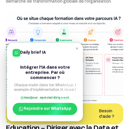
démarche de transformation globale de l'organisation.
×
Daily brief IA
Intégrer l'IA dans votre
entreprise. Par où
commencer ?
Chaque matin dans ton WhatsApp, 1
exemple d'implémentation IA réussi !
1mn/jour · spécial dirigeant
Rejoindre sur WhatsApp
Besoin
Contactez un expert
d'aide ?
Polytechnique Executive
Education – Diriger avec la Data et