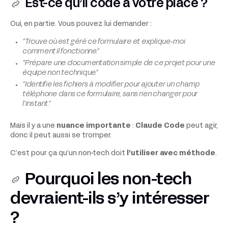
Est-ce qu’il code à votre place ?
Oui, en partie. Vous pouvez lui demander :
“Trouve où est géré ce formulaire et explique-moi
comment il fonctionne.”
“Prépare une documentation simple de ce projet pour une
équipe non technique.”
“Identifie les fichiers à modifier pour ajouter un champ
téléphone dans ce formulaire, sans rien changer pour
l’instant.”
Mais il y a une
nuance importante
:
Claude Code
peut agir,
donc il peut aussi se tromper.
C’est pour ça qu’un non-tech doit
l’utiliser avec méthode
.
Pourquoi les non-tech
devraient-ils s’y intéresser
?