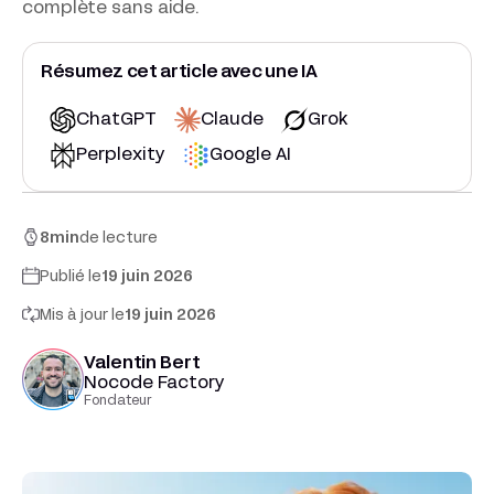
complète sans aide.
Résumez cet article avec une IA
ChatGPT
Claude
Grok
Perplexity
Google AI
8
min
de lecture
Publié le
19 juin 2026
Mis à jour le
19 juin 2026
Valentin Bert
Nocode Factory
Fondateur