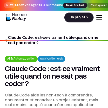
NEW
Créez vos agents IA sur mesure
Devis Gratuit
C'est quoi un
Un projet ?
Claude Code : est-ce vraiment utile quand on ne
Nocodefactory
AI & Automatisation
sait pas coder ?
Claude Code : est-ce vraiment utile quand on ne sait pas coder ?
AI & Automatisation
Application web
Claude Code : est-ce vraiment
utile quand on ne sait pas
coder ?
Claude Code aide les non-tech à comprendre,
documenter et encadrer un projet existant, mais
reste moins adapté pour créer une application