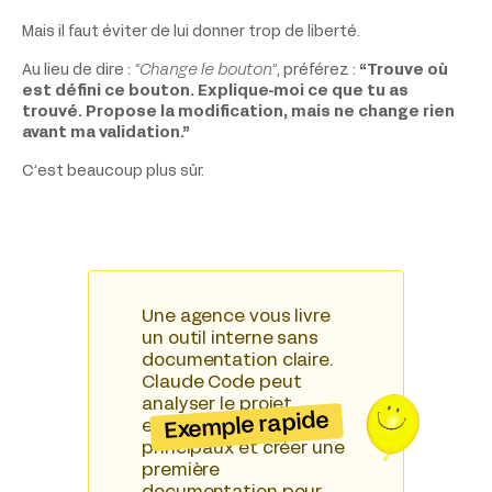
Mais il faut éviter de lui donner trop de liberté.
Au lieu de dire :
“Change le bouton.”
, préférez :
“Trouve où
est défini ce bouton. Explique-moi ce que tu as
trouvé. Propose la modification, mais ne change rien
avant ma validation.”
C’est beaucoup plus sûr.
Une agence vous livre
un outil interne sans
documentation claire.
Claude Code peut
analyser le projet,
Exemple rapide
expliquer les dossiers
principaux et créer une
première