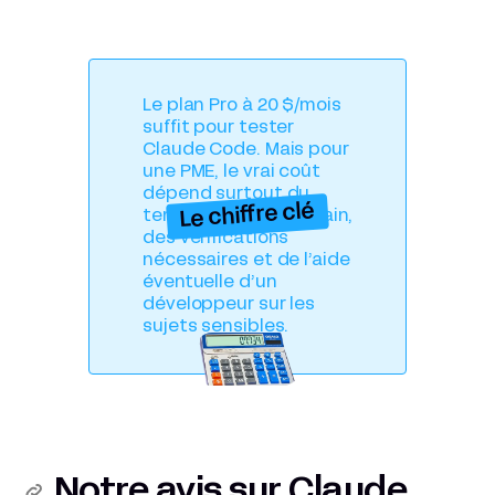
Le plan Pro à 20 $/mois
suffit pour tester
Claude Code. Mais pour
une PME, le vrai coût
dépend surtout du
Le chiffre clé
temps de prise en main,
des vérifications
nécessaires et de l’aide
éventuelle d’un
développeur sur les
sujets sensibles.
Notre avis sur Claude