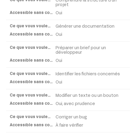
Comprendre la structure d’un
Ce
projet
que
Oui
vous
voulez
Générer une documentation
faire
Oui
Accessible
Préparer un brief pour un
sans
développeur
coder ?
Oui
Identifier les fichiers concernés
Oui
Modifier un texte ou un bouton
Oui, avec prudence
Corriger un bug
À faire vérifier