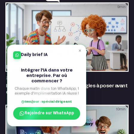
9
min
×
Daily brief IA
Intégrer l'IA dans votre
AI & Automatisation
entreprise. Par où
21 juillet 2026
commencer ?
IA générative en entreprise : les règles à poser avant
Chaque matin dans ton WhatsApp, 1
d’automatiser
exemple d'implémentation IA réussi !
1mn/jour · spécial dirigeant
10
min
Rejoindre sur WhatsApp