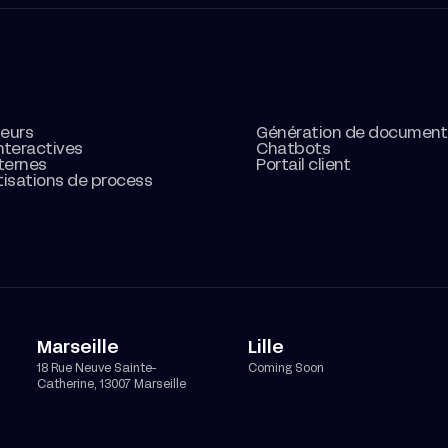
teurs
Génération de document
nteractives
Chatbots
nternes
Portail client
isations de process
Marseille
Lille
18 Rue Neuve Sainte-
Coming Soon
Catherine, 13007 Marseille