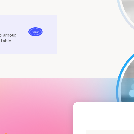
c amour,
stable.
Prénom*