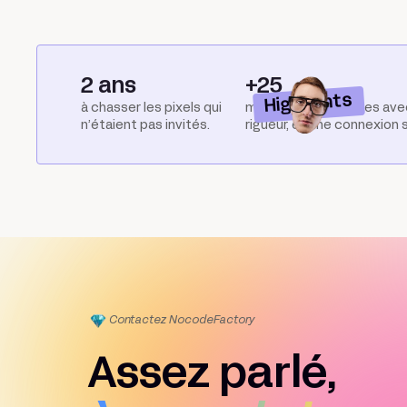
2 ans
+25
Highlights
à chasser les pixels qui
maquettes intégrées ave
n’étaient pas invités.
rigueur, et une connexion 
Contactez Nocode
Factory
Assez parlé,