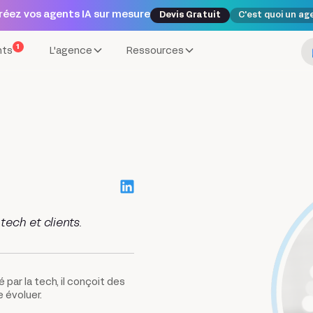
réez vos agents IA sur mesure
Devis Gratuit
C'est quoi un ag
1
nts
L'agence
Ressources
 tech et clients.
 par la tech, il conçoit des
 évoluer.