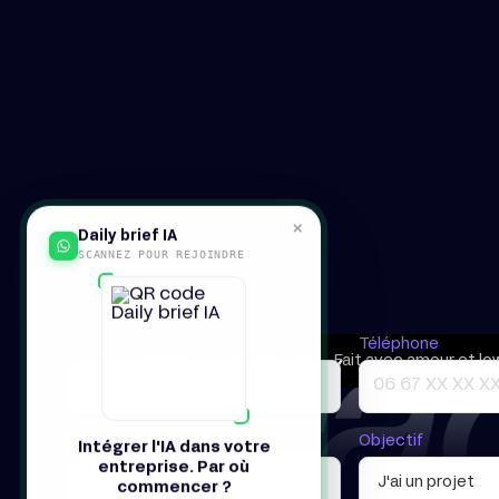
×
Daily brief IA
SCANNEZ POUR REJOINDRE
E-mail*
Téléphone
Le ROI concret dans les entreprises
Fait avec amour et lo
Comment le mettre en place dans la vôtre
En 1 minute (douche comprise)
Entreprise
Objectif
Intégrer l'IA dans votre
entreprise. Par où
commencer ?