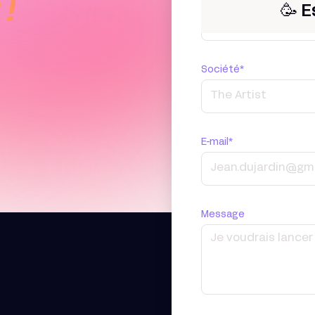
!
🥳 E
Société*
E-mail*
Message