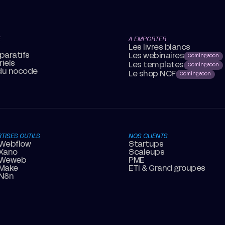
E
A EMPORTER
Les livres blancs
paratifs
Les webinaires
Coming soon
riels
Les templates
Coming soon
 du nocode
Le shop NCF
Coming soon
TISES OUTILS
NOS CLIENTS
Webflow
Startups
Xano
Scaleups
 Weweb
PME
Make
ETI & Grand groupes
N8n