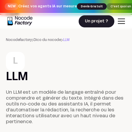
NEW
Créez vos agents IA sur mesure
Devis Gratuit
C'est quoi un
LLM
Un projet ?
Nocodefactory
Dico du nocode
LLM
L
LLM
Un LLM est un modèle de langage entraîné pour
comprendre et générer du texte. Intégré dans des
outils no-code ou des assistants IA, il permet
d’automatiser la rédaction, la recherche ou les
interactions utilisateur avec un haut niveau de
pertinence.