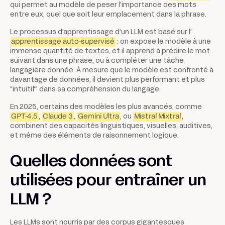
qui permet au modèle de peser l’importance des mots
entre eux, quel que soit leur emplacement dans la phrase.
Le processus d’apprentissage d’un LLM est basé sur l’
apprentissage auto-supervisé
: on expose le modèle à une
immense quantité de textes, et il apprend à prédire le mot
suivant dans une phrase, ou à compléter une tâche
langagière donnée. À mesure que le modèle est confronté à
davantage de données, il devient plus performant et plus
“intuitif” dans sa compréhension du langage.
En 2025, certains des modèles les plus avancés, comme
GPT-4.5
,
Claude 3
,
Gemini Ultra
, ou
Mistral Mixtral
,
combinent des capacités linguistiques, visuelles, auditives,
et même des éléments de raisonnement logique.
Quelles données sont
utilisées pour entraîner un
LLM ?
Les LLMs sont nourris par des corpus gigantesques