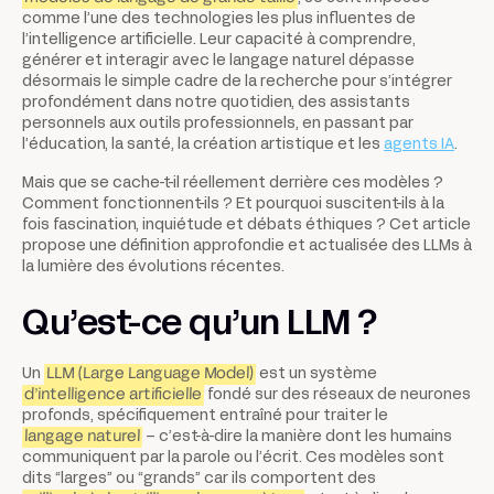
comme l’une des technologies les plus influentes de
l’intelligence artificielle. Leur capacité à comprendre,
générer et interagir avec le langage naturel dépasse
désormais le simple cadre de la recherche pour s’intégrer
profondément dans notre quotidien, des assistants
personnels aux outils professionnels, en passant par
l’éducation, la santé, la création artistique et les
agents IA
.
Mais que se cache-t-il réellement derrière ces modèles ?
Comment fonctionnent-ils ? Et pourquoi suscitent-ils à la
fois fascination, inquiétude et débats éthiques ? Cet article
propose une définition approfondie et actualisée des LLMs à
la lumière des évolutions récentes.
Qu’est-ce qu’un LLM ?
Un
LLM (Large Language Model)
est un système
d’intelligence artificielle
fondé sur des réseaux de neurones
profonds, spécifiquement entraîné pour traiter le
langage naturel
– c’est-à-dire la manière dont les humains
communiquent par la parole ou l’écrit. Ces modèles sont
dits “larges” ou “grands” car ils comportent des