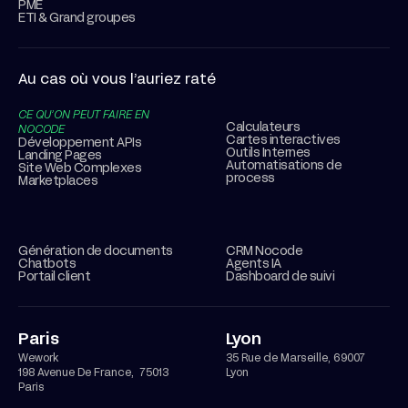
PME
ETI & Grand groupes
Au cas où vous l’auriez raté
CE QU’ON PEUT FAIRE EN
Calculateurs
NOCODE
Cartes interactives
Développement APIs
Outils Internes
Landing Pages
Automatisations de
Site Web Complexes
process
Marketplaces
Génération de documents
CRM Nocode
Chatbots
Agents IA
Portail client
Dashboard de suivi
Paris
Lyon
Wework
35 Rue de Marseille, 69007
198 Avenue De France, 75013
Lyon
Paris