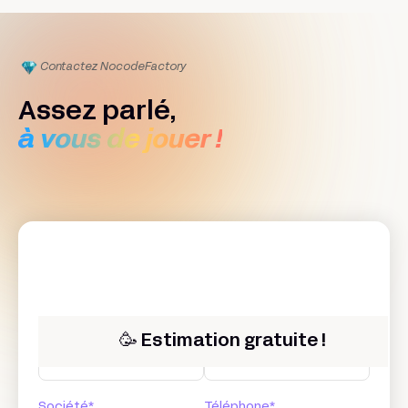
Contactez Nocode
Factory
Assez parlé,
à vous de jouer !
Prénom*
Nom*
🥳 Estimation gratuite !
Société*
Téléphone*