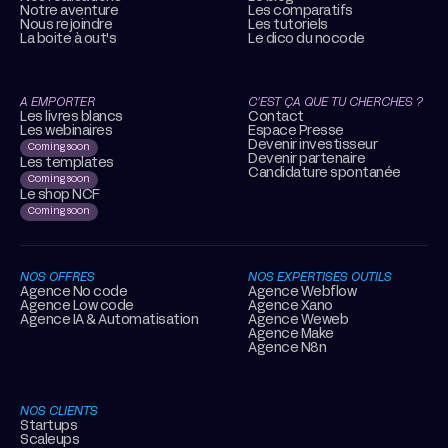
Notre aventure
Les comparatifs
Nous rejoindre
Les tutoriels
La boite à out's
Le dico du nocode
A EMPORTER
C’EST ÇA QUE TU CHERCHES ?
Les livres blancs
Contact
Les webinaires
Espace Presse
Devenir investisseur
Coming soon
Devenir partenaire
Les templates
Candidature spontanée
Coming soon
Le shop NCF
Coming soon
NOS OFFRES
NOS EXPERTISES OUTILS
Agence No code
Agence Webflow
Agence Low code
Agence Xano
Agence IA & Automatisation
Agence Weweb
Agence Make
Agence N8n
NOS CLIENTS
Startups
Scaleups