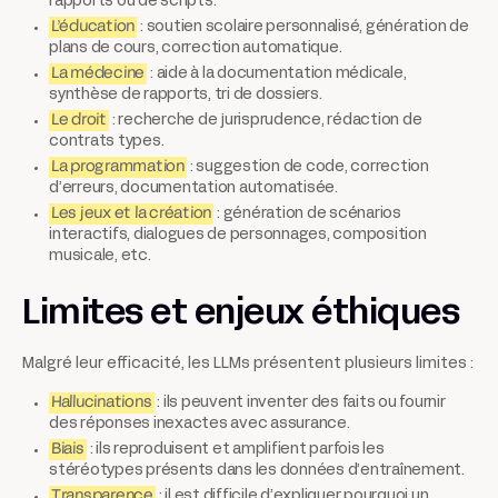
rapports ou de scripts.
L’éducation
: soutien scolaire personnalisé, génération de
plans de cours, correction automatique.
La médecine
: aide à la documentation médicale,
synthèse de rapports, tri de dossiers.
Le droit
: recherche de jurisprudence, rédaction de
contrats types.
La programmation
: suggestion de code, correction
d’erreurs, documentation automatisée.
Les jeux et la création
: génération de scénarios
interactifs, dialogues de personnages, composition
musicale, etc.
Limites et enjeux éthiques
Malgré leur efficacité, les LLMs présentent plusieurs limites :
Hallucinations
: ils peuvent inventer des faits ou fournir
des réponses inexactes avec assurance.
Biais
: ils reproduisent et amplifient parfois les
stéréotypes présents dans les données d’entraînement.
Transparence
: il est difficile d’expliquer pourquoi un