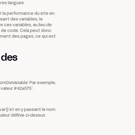
tres langues.
r la performance du site en
sant des variables, le
e ces variables, au lieu de
s de code. Cela peut donc
rgement des pages, ce qui est
 des
--nomDeVariable`. Par exemple,
valeur `#42a5f5` :
ar()` et en y passant le nom
leur` définie ci-dessus :