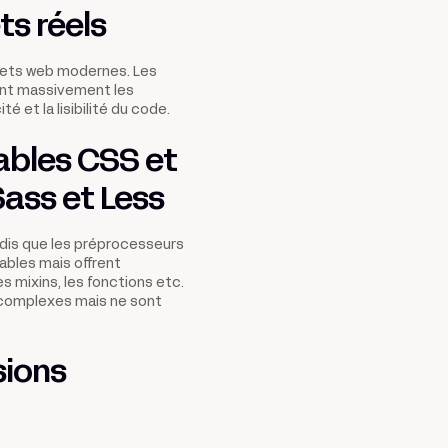
ts réels
ojets web modernes. Les
sent massivement les
té et la lisibilité du code.
iables CSS et
Sass et Less
ndis que les préprocesseurs
iables mais offrent
 mixins, les fonctions etc.
s complexes mais ne sont
sions