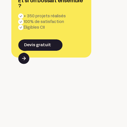
Et si on bossait ensemble
?
+ 350 projets réalisés
100% de satisfaction
Éligibles CII
Devis gratuit