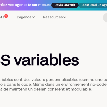
réez vos agents IA sur mesure
Devis Gratuit
C'est quoi un ag
1
nts
L'agence
Ressources
S variables
riables sont des valeurs personnalisables (comme une cou
fois dans le code. Même dans un environnement no-code
 de maintenir un design cohérent et modulable.