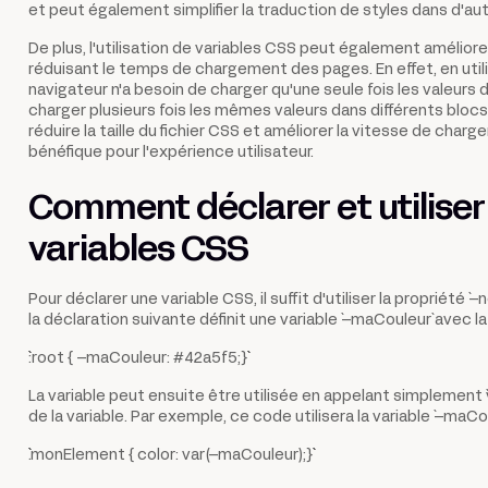
et peut également simplifier la traduction de styles dans d'au
De plus, l'utilisation de variables CSS peut également améliore
réduisant le temps de chargement des pages. En effet, en utili
navigateur n'a besoin de charger qu'une seule fois les valeurs d
charger plusieurs fois les mêmes valeurs dans différents bloc
réduire la taille du fichier CSS et améliorer la vitesse de cha
bénéfique pour l'expérience utilisateur.
Comment déclarer et utiliser
variables CSS
Pour déclarer une variable CSS, il suffit d'utiliser la propriété `
la déclaration suivante définit une variable `--maCouleur` avec la 
```:root { --maCouleur: #42a5f5;}```
La variable peut ensuite être utilisée en appelant simplement `v
de la variable. Par exemple, ce code utilisera la variable `--maCou
```.monElement { color: var(--maCouleur);}```