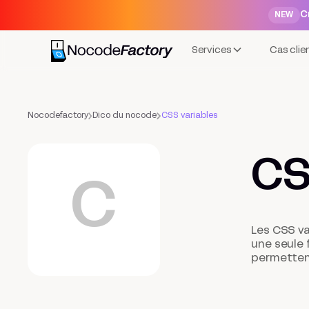
C
NEW
Services
Cas clie
Nocodefactory
Dico du nocode
CSS variables
CS
C
Les CSS va
une seule 
permettent