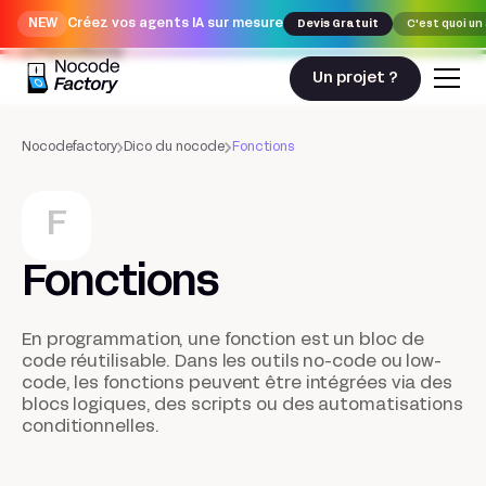
NEW
Créez vos agents IA sur mesure
Devis Gratuit
C'est quoi un
Fonctions
Un projet ?
Nocodefactory
Dico du nocode
Fonctions
F
Fonctions
En programmation, une fonction est un bloc de
code réutilisable. Dans les outils no-code ou low-
code, les fonctions peuvent être intégrées via des
blocs logiques, des scripts ou des automatisations
conditionnelles.