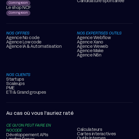
Candidature spontanée
Coming soon
Le shop NCF
Coming soon
NOS OFFRES
NOS EXPERTISES OUTILS
Agence No code
Agence Webflow
Agence Low code
Agence Xano
Agence IA & Automatisation
Agence Weweb
Agence Make
Agence N8n
NOS CLIENTS
Startups
Scaleups
PME
ETI & Grand groupes
Au cas où vous l’auriez raté
CE QU’ON PEUT FAIRE EN
Calculateurs
NOCODE
Cartes interactives
Développement APIs
Outils Internes