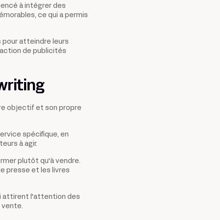
mmencé à intégrer des
émorables, ce qui a permis
s pour atteindre leurs
daction de publicités
writing
re objectif et son propre
service spécifique, en
urs à agir.
former plutôt qu'à vendre.
 presse et les livres
attirent l'attention des
 vente.