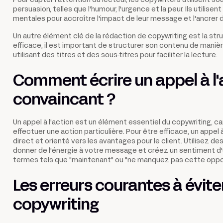
Pour capter l'attention du lecteur, les copywriters utilisent 
persuasion, telles que l'humour, l'urgence et la peur. Ils utilis
mentales pour accroître l'impact de leur message et l'ancrer d
Un autre élément clé de la rédaction de copywriting est la st
efficace, il est important de structurer son contenu de manièr
utilisant des titres et des sous-titres pour faciliter la lecture.
Comment écrire un appel à l'
convaincant ?
Un appel à l'action est un élément essentiel du copywriting, car i
effectuer une action particulière. Pour être efficace, un appel à 
direct et orienté vers les avantages pour le client. Utilisez de
donner de l'énergie à votre message et créez un sentiment d'
termes tels que "maintenant" ou "ne manquez pas cette oppor
Les erreurs courantes à évite
copywriting