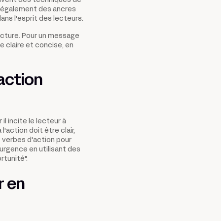
souvent des techniques de
ent également des ancres
ans l'esprit des lecteurs.
ructure. Pour un message
e claire et concise, en
action
l incite le lecteur à
l'action doit être clair,
s verbes d'action pour
urgence en utilisant des
tunité".
r en