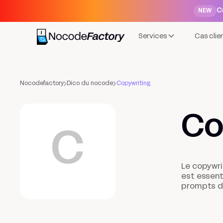
C
NEW
Services
Cas clie
Nocodefactory
Dico du nocode
Copywriting
Co
C
Le copywrit
est essent
prompts d