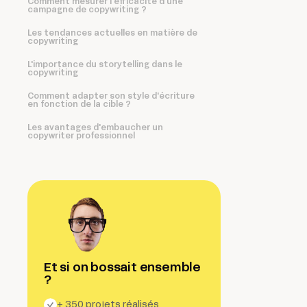
Comment mesurer l'efficacité d'une
campagne de copywriting ?
Les tendances actuelles en matière de
copywriting
L'importance du storytelling dans le
copywriting
Comment adapter son style d'écriture
en fonction de la cible ?
Les avantages d'embaucher un
copywriter professionnel
Et si on bossait ensemble
?
+ 350 projets réalisés