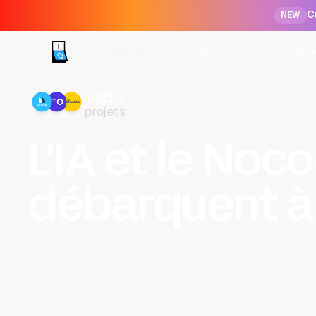
C
NEW
Services
Cas clie
+350
projets
L'IA et le Noc
débarquent à