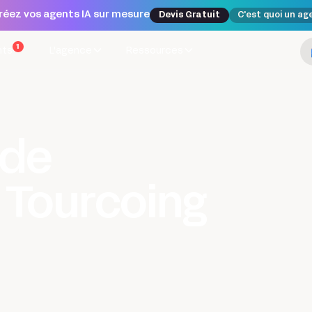
réez vos agents IA sur mesure
Devis Gratuit
C'est quoi un ag
1
nts
L'agence
Ressources
ode
 Tourcoing