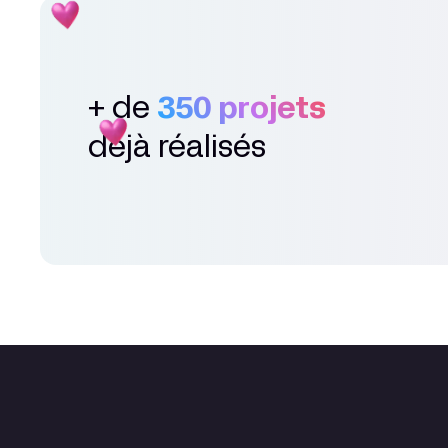
+ de
350 projets
déjà réalisés