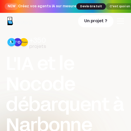
NEW
Créez vos agents IA sur mesure
Devis Gratuit
C'est quoi un
Un projet ?
+350
projets
L'IA et le
Nocode
débarquent à
Narbonne