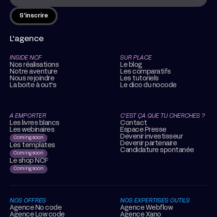
L'agence
INSIDE NCF
SUR PLACE
Nos réalisations
Le blog
Notre aventure
Les comparatifs
Nous rejoindre
Les tutoriels
La boite à out's
Le dico du nocode
A EMPORTER
C’EST ÇA QUE TU CHERCHES ?
Les livres blancs
Contact
Les webinaires
Espace Presse
Devenir investisseur
Coming soon
Devenir partenaire
Les templates
Candidature spontanée
Coming soon
Le shop NCF
Coming soon
NOS OFFRES
NOS EXPERTISES OUTILS
Agence No code
Agence Webflow
Agence Low code
Agence Xano