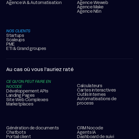
Agence IA & Automatisation
Agence Weweb
Agence Make
Agence N8n
NOS CLIENTS
Startups
Scaleups
PME
ETI & Grand groupes
Au cas où vous l’auriez raté
CE QU’ON PEUT FAIRE EN
Calculateurs
NOCODE
Cartes interactives
Développement APIs
Outils Internes
Landing Pages
Automatisations de
Site Web Complexes
process
Marketplaces
Génération de documents
CRM Nocode
Chatbots
Agents IA
Portail client
Dashboard de suivi