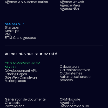
Agence IA & Automatisation
Agence Weweb
Agence Make
Agence N8n
NOS CLIENTS
Startups
Scaleups
PME
ETI & Grand groupes
Au cas où vous l’auriez raté
CE QU’ON PEUT FAIRE EN
Calculateurs
NOCODE
Cartes interactives
Développement APIs
Outils Internes
Landing Pages
Automatisations de
Site Web Complexes
process
Marketplaces
Génération de documents
CRM Nocode
Chatbots
Agents IA
Portail client
Dashboard de suivi