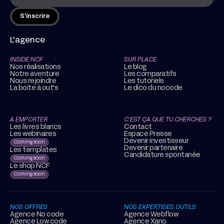
L'agence
INSIDE NCF
SUR PLACE
Nos réalisations
Le blog
Notre aventure
Les comparatifs
Nous rejoindre
Les tutoriels
La boite à out's
Le dico du nocode
A EMPORTER
C’EST ÇA QUE TU CHERCHES ?
Les livres blancs
Contact
Les webinaires
Espace Presse
Devenir investisseur
Coming soon
Devenir partenaire
Les templates
Candidature spontanée
Coming soon
Le shop NCF
Coming soon
NOS OFFRES
NOS EXPERTISES OUTILS
Agence No code
Agence Webflow
Agence Low code
Agence Xano