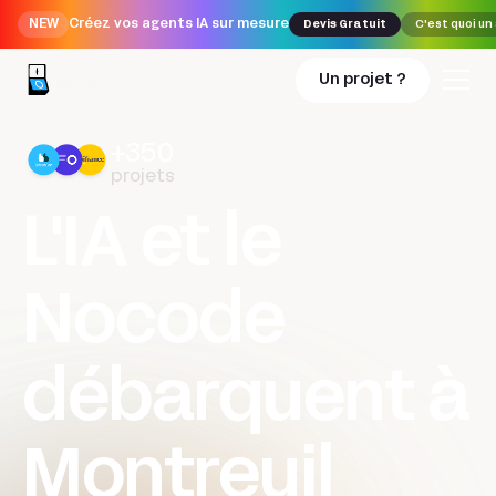
NEW
Créez vos agents IA sur mesure
Devis Gratuit
C'est quoi un
Un projet ?
+350
projets
L'IA et le
Nocode
débarquent à
Montreuil