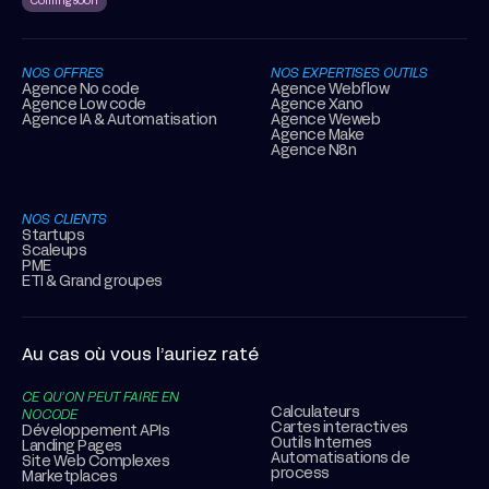
Coming soon
NOS OFFRES
NOS EXPERTISES OUTILS
Agence No code
Agence Webflow
Agence Low code
Agence Xano
Agence IA & Automatisation
Agence Weweb
Agence Make
Agence N8n
NOS CLIENTS
Startups
Scaleups
PME
ETI & Grand groupes
Au cas où vous l’auriez raté
CE QU’ON PEUT FAIRE EN
Calculateurs
NOCODE
Cartes interactives
Développement APIs
Outils Internes
Landing Pages
Automatisations de
Site Web Complexes
process
Marketplaces