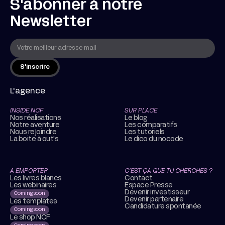
S'abonner à notre
Newsletter
L'agence
INSIDE NCF
SUR PLACE
Nos réalisations
Le blog
Notre aventure
Les comparatifs
Nous rejoindre
Les tutoriels
La boite à out's
Le dico du nocode
A EMPORTER
C’EST ÇA QUE TU CHERCHES ?
Les livres blancs
Contact
Les webinaires
Espace Presse
Devenir investisseur
Coming soon
Devenir partenaire
Les templates
Candidature spontanée
Coming soon
Le shop NCF