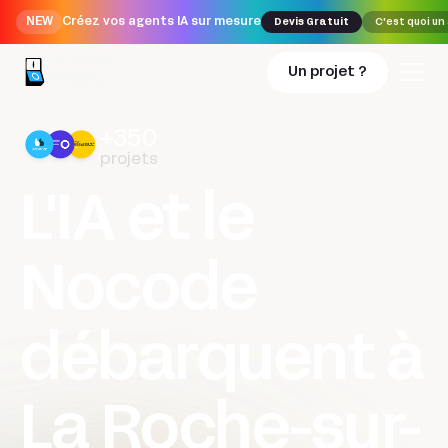
NEW
Créez vos agents IA sur mesure
Devis Gratuit
C'est quoi un
Un projet ?
+350
projets
L'IA et le
Nocode
débarquent à
La Roche-sur-