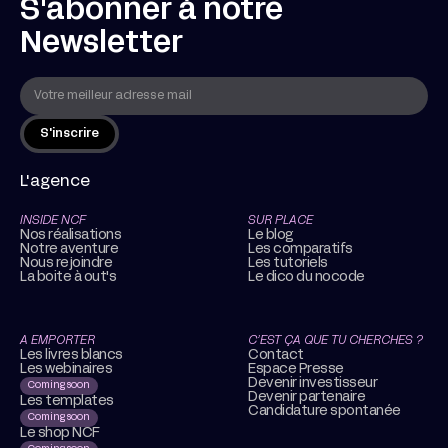
S'abonner à notre
Newsletter
L'agence
INSIDE NCF
SUR PLACE
Nos réalisations
Le blog
Notre aventure
Les comparatifs
Nous rejoindre
Les tutoriels
La boite à out's
Le dico du nocode
A EMPORTER
C’EST ÇA QUE TU CHERCHES ?
Les livres blancs
Contact
Les webinaires
Espace Presse
Devenir investisseur
Coming soon
Devenir partenaire
Les templates
Candidature spontanée
Coming soon
Le shop NCF