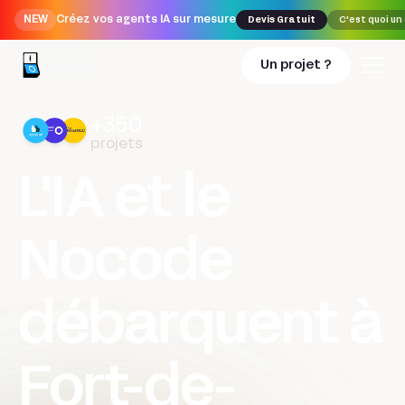
NEW
Créez vos agents IA sur mesure
Devis Gratuit
C'est quoi un
Un projet ?
+350
projets
L'IA et le
Nocode
débarquent à
Fort-de-