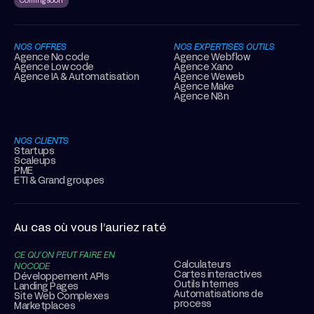
Coming soon
NOS OFFRES
NOS EXPERTISES OUTILS
Agence No code
Agence Webflow
Agence Low code
Agence Xano
Agence IA & Automatisation
Agence Weweb
Agence Make
Agence N8n
NOS CLIENTS
Startups
Scaleups
PME
ETI & Grand groupes
Au cas où vous l’auriez raté
CE QU’ON PEUT FAIRE EN
Calculateurs
NOCODE
Cartes interactives
Développement APIs
Outils Internes
Landing Pages
Automatisations de
Site Web Complexes
process
Marketplaces