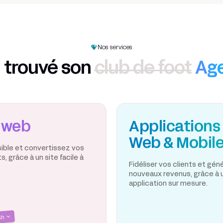
Nos services
 trouvé son
club de foot
Ag
 web
Applications
Web & Mobil
sible et convertissez vos
, grâce à un site facile à
Fidéliser vos clients et gé
nouveaux revenus, grâce à 
application sur mesure.