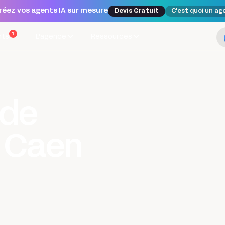
réez vos agents IA sur mesure
Devis Gratuit
C'est quoi un ag
1
nts
L'agence
Ressources
ode
 Caen