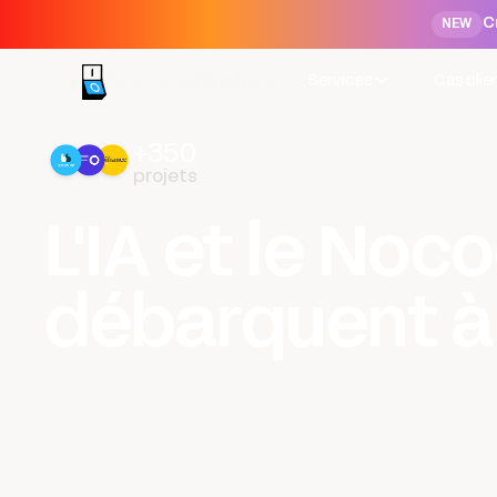
C
NEW
Services
Cas clie
+350
projets
L'IA et le Noc
débarquent à