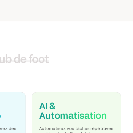
lub de foot
AI &
e
Automatisation
nérez des
Automatisez vos tâches répétitives