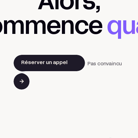
Alors,
commence
qu
Réserver un appel
Pas convaincu