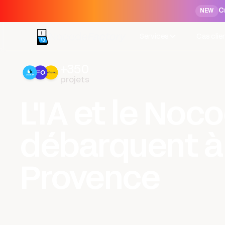
C
NEW
Services
Cas clie
+350
projets
L'IA et le Noc
débarquent à 
Provence