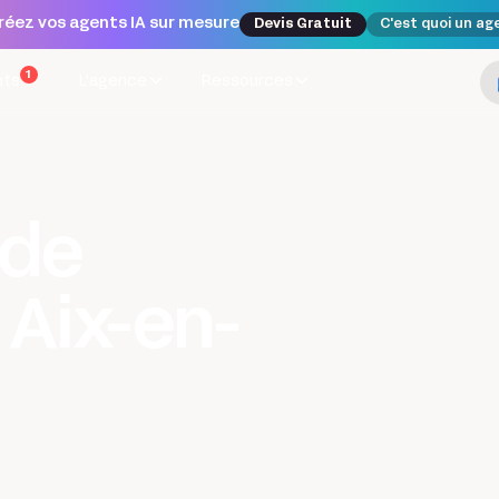
réez vos agents IA sur mesure
Devis Gratuit
C'est quoi un ag
1
nts
L'agence
Ressources
ode
Aix-en-