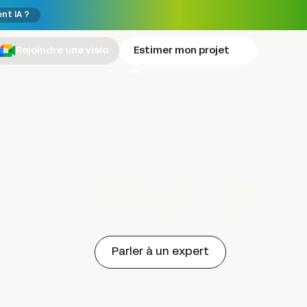
ent IA ?
Rejoindre une visio
Estimer mon projet
Nocode Factory, agence spécialisée
dans le développement de sites
internet et d’applications à Aix-en-
Provence.
Parler à un expert