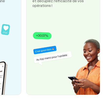
une
et décuplez l'efficacité de vos
opérations !