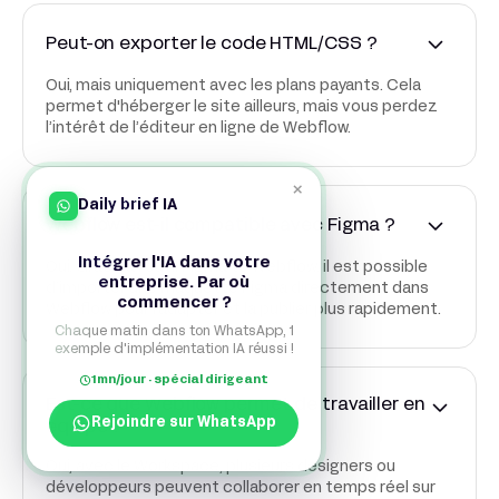
Peut-on exporter le code HTML/CSS ?
Oui, mais uniquement avec les plans payants. Cela
permet d'héberger le site ailleurs, mais vous perdez
l’intérêt de l’éditeur en ligne de Webflow.
×
Daily brief IA
Webflow est-il compatible avec Figma ?
Intégrer l'IA dans votre
Oui. Grâce à l'outil Figma to Webflow, il est possible
entreprise. Par où
d’importer une maquette Figma directement dans
commencer ?
Webflow pour l’adapter et la publier plus rapidement.
Chaque matin dans ton WhatsApp, 1
exemple d'implémentation IA réussi !
1mn/jour · spécial dirigeant
Est-ce que Webflow permet de travailler en
Rejoindre sur WhatsApp
équipe ?
Oui, avec le Workspace, plusieurs designers ou
développeurs peuvent collaborer en temps réel sur