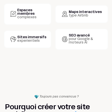
Espaces
Maps interactives
membres
type Airbnb
complexes
SEO avancé
Sites immersifs
pour Google &
experientiels
moteurs AI
Toujours pas convaincus ?
Pourquoi créer votre site